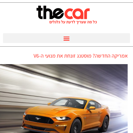
אמריקה החדשה? מוסטנג זונחת את מנועי ה-V6