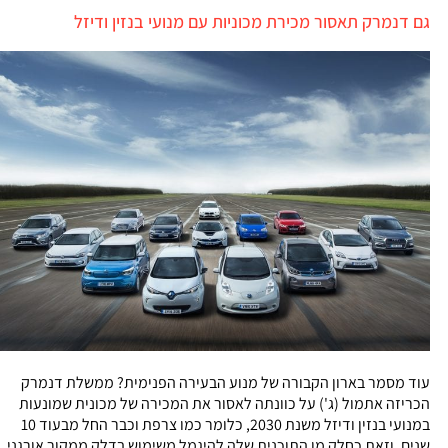
גם דנמרק תאסור מכירת מכוניות עם מנועי בנזין ודיזל
עוד מסמר בארון הקבורה של מנוע הבעירה הפנימית? ממשלת דנמרק
הכריזה אתמול (ג') על כוונתה לאסור את המכירה של מכונית שמונעות
במנועי בנזין ודיזל משנת 2030, כלומר כמו צרפת וכבר החל מבעוד 10
שנים, וזאת כחלק מן התוכנית שלה להיגמל משימוש בדלק ממקור אורגני