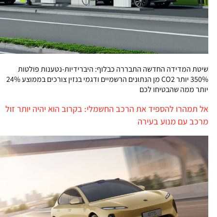
שיטת המדידה החדשה התבררה כבלוף: היברידיות-נטענות פולטות
350% יותר CO2 מן הנתונים הרשמיים ודגמי בנזין צורכים בממוצע 24%
יותר ממה שהבטיחו לכם
אל תמהרו להספיד את הרכב החשמלי: בקרוב הוא יהיה יותר זול
מרכב עם מנוע בעירה