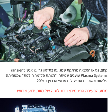
קסם, נס או המצאה מרתקת שמגיעה בתזמון גרוע? אנשי Transient
Plasma Systems טוענים שפיתחו "הצתת פלזמה חולפת" שמפחיתה
פליטות ומשפרת את יעילות מנועי הבנזין ב-20%
מנוע הבעירה הפנימית: כרונולוגיה של מוות ידוע מראש