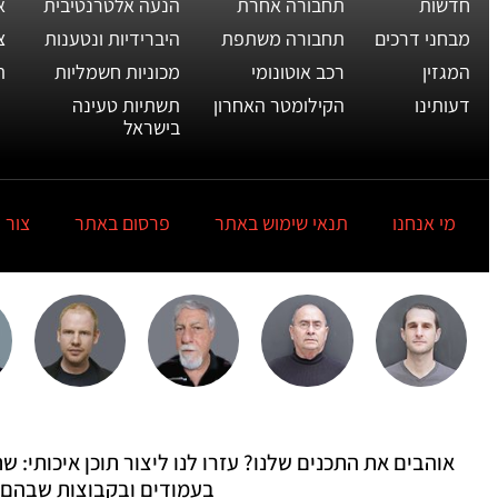
חדשות
תחבורה אחרת
הנעה אלטרנטיבית
א
מבחני דרכים
תחבורה משתפת
היברידיות ונטענות
צ
המגזין
רכב אוטונומי
מכוניות חשמליות
ת
דעותינו
הקילומטר האחרון
תשתיות טעינה
בישראל
מי אנחנו
תנאי שימוש באתר
פרסום באתר
צור 
אוהבים את התכנים שלנו? עזרו לנו ליצור תוכן איכותי:
בעמודים ובקבוצות שבהם 