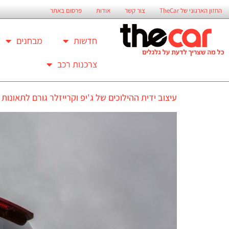
החזון הארגוני של TheCar
צור קשר
אודות
פרסום באתר
חדשות
מבחנים
צרכנות רכב
עיצוב ידית ההילוכים של ג'יפ וקרייזלר גורם לתאונות