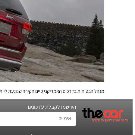
מנהל הבטיחות בדרכים האמריקני סיים חקירה שנוגעת ליותר מ-856,000 כלי רכב מתוצרת ג'יפ וקרייזלר ומצא עיצוב בעייתי של בורר
הירשמו לקבלת עדכונים