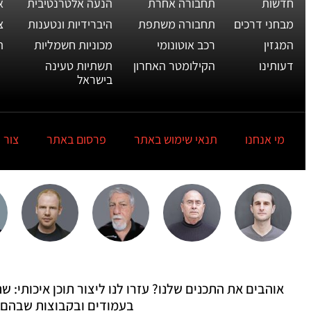
חדשות
תחבורה אחרת
הנעה אלטרנטיבית
א
מבחני דרכים
תחבורה משתפת
היברידיות ונטענות
צ
המגזין
רכב אוטונומי
מכוניות חשמליות
ת
דעותינו
הקילומטר האחרון
תשתיות טעינה
בישראל
מי אנחנו
תנאי שימוש באתר
פרסום באתר
צור 
אוהבים את התכנים שלנו? עזרו לנו ליצור תוכן איכותי:
בעמודים ובקבוצות שבהם 