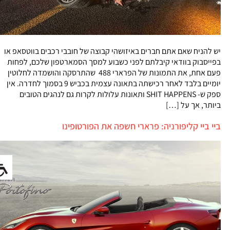
יש להניח שאם אתם חברים באיזושהי קבוצה של חובבי רכבים בווטסאפ או
בפייסבוק בוודאי קיבלתם לפני כשבוע למסך הסמארטפון שלכם, לפחות
פעם אחת, את התמונות של הפרארי 488 שהתרסקה והושמדה לחלוטין
יומיים בלבד לאחר רכישתה בתאונה עצמית בכביש 9 בסמוך לחדרה. אין
ספק ש- SHIT HAPPENS ותאונות עלולות לקרות גם לנהגים הטובים
ביותר, אך על […]
ביי ביי קליפורניה: פרארי חשפה את הפורטופינו