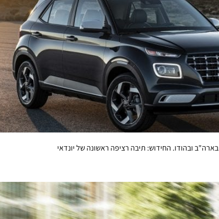
ארה"ב ובהודו. החידוש: תיבה רציפה ראשונה של יונדאי