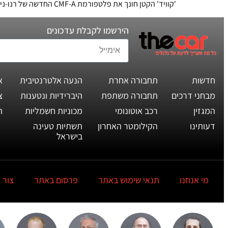
'קוויד' הקטן חונך את פלטפורמת CMF-A החדשה של רנו-ניסאן, וינסה להתחרות בסוזוקי אלטו ויונדאי i10. הנשק שלו: עיצוב קרוס-אוברי וייצור במפעל חדש בהודו
הירשמו לקבלת עדכונים
חדשות
תחבורה אחרת
הנעה אלטרנטיבית
א
מבחני דרכים
תחבורה משתפת
היברידיות ונטענות
צ
המגזין
רכב אוטונומי
מכוניות חשמליות
ת
דעותינו
הקילומטר האחרון
תשתיות טעינה
בישראל
מי אנחנו
תנאי שימוש באתר
פרסום באתר
צור 