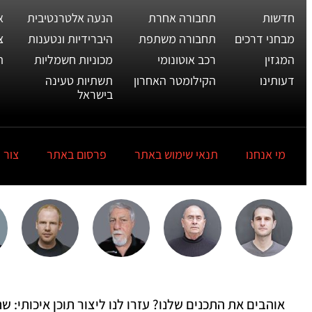
חדשות
תחבורה אחרת
הנעה אלטרנטיבית
א
מבחני דרכים
תחבורה משתפת
היברידיות ונטענות
צ
המגזין
רכב אוטונומי
מכוניות חשמליות
ת
דעותינו
הקילומטר האחרון
תשתיות טעינה
בישראל
מי אנחנו
תנאי שימוש באתר
פרסום באתר
צור 
אוהבים את התכנים שלנו? עזרו לנו ליצור תוכן איכותי: