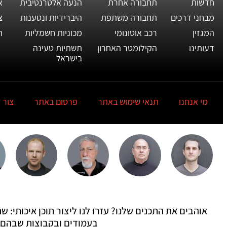
חדשות
תחבורה אחרת
הנעה אלטרנטיבית
א
מבחני דרכים
תחבורה משתפת
היברידיות ונטענות
צ
המגזין
רכב אוטונומי
מכוניות חשמליות
ת
דעותינו
הקילומטר האחרון
תשתיות טעינה
בישראל
מי אנחנו
תנאי שימוש באתר
פרסום באתר
צור 
אוהבים את התכנים שלנו? עזרו לנו ליצור תוכן איכותי:
בעמודים ובקבוצות שבהם 