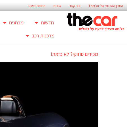
החזון הארגוני של TheCar
צור קשר
אודות
פרסום באתר
חדשות
מבחנים
צרכנות רכב
מכירים סוזוקי? לא כזאת!