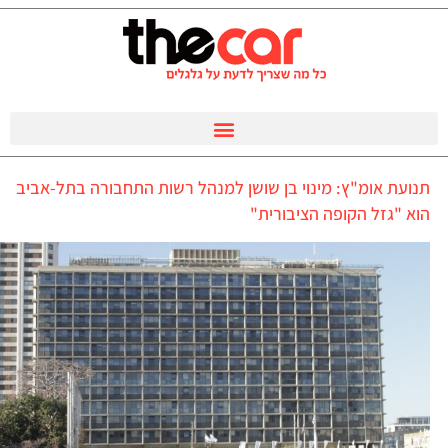
תנועת אומ"ץ: מינוי בן שושן למנהל רשות התחבורה בתל-אביב
הוא "גזל הקופה הציבורית"