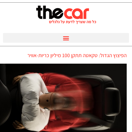
הפיצוץ הגדול: טקאטה תתקן 100 מיליון כריות-אוויר