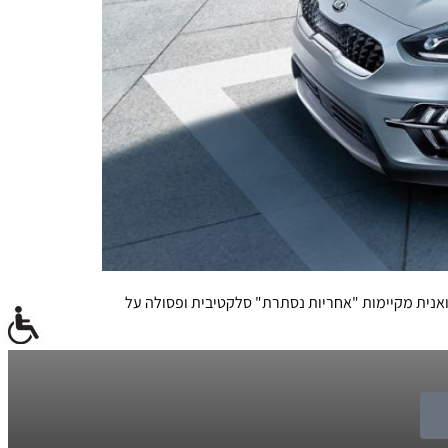
 האוויר, אבל היצרנית והיבואנית מקיימות "אחריות נסתרת" סלקטיבית ופסולה על