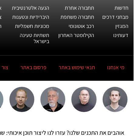
חדשות
תחבורה אחרת
הנעה אלטרנטיבית
א
מבחני דרכים
תחבורה משתפת
היברידיות ונטענות
צ
המגזין
רכב אוטונומי
מכוניות חשמליות
ת
דעותינו
הקילומטר האחרון
תשתיות טעינה
בישראל
מי אנחנו
תנאי שימוש באתר
פרסום באתר
צור 
אוהבים את התכנים שלנו? עזרו לנו ליצור תוכן איכותי: