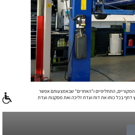
 המקוריים, התחליפיים ו"האחרים" שבאמצעותם אפשר
וכן את כל הרעיון הזה בפברואר 2013, כאשר שר התחבורה ישראל כץ דחף בכל כוחו את דוח ועדת זליכה ואת מסקנות ועדת