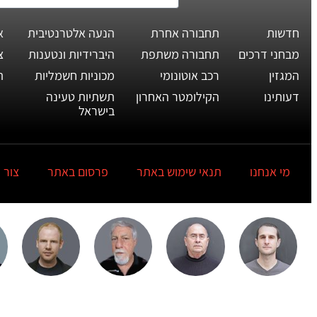
חדשות
תחבורה אחרת
הנעה אלטרנטיבית
א
מבחני דרכים
תחבורה משתפת
היברידיות ונטענות
צ
המגזין
רכב אוטונומי
מכוניות חשמליות
ת
דעותינו
הקילומטר האחרון
תשתיות טעינה
בישראל
מי אנחנו
תנאי שימוש באתר
פרסום באתר
צור 