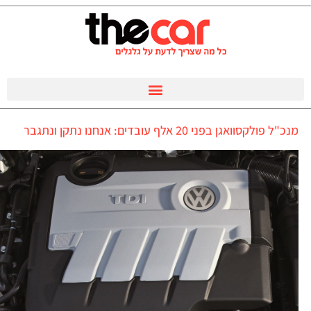
מנכ"ל פולקסוואגן בפני 20 אלף עובדים: אנחנו נתקן ונתגבר