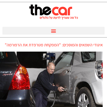
איגודי השמאים והמוסכים: "המפקחת מטרפדת את הרפורמה"