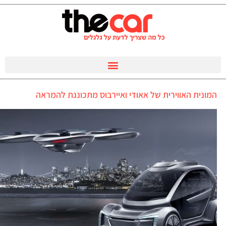
המונית האווירית של אאודי ואיירבוס מתכוננת להמראה