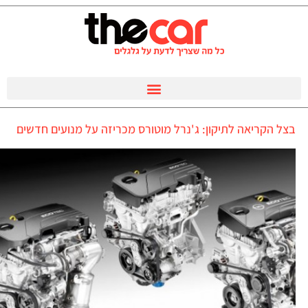
בצל הקריאה לתיקון: ג'נרל מוטורס מכריזה על מנועים חדשים