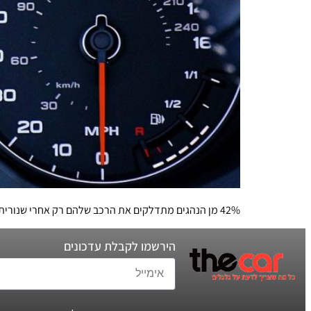
42% מן הנהגים מתדלקים את הרכב שלהם רק אחרי שנורית ההתרעה נדלקת. האם הם צודקים או טועים? חמישה מיתוסים שכדאי לנפץ וכמה הרגלי תדלוק שכדאי לאמץ מהיום והלאה
הירשמו לקבלת עדכונים