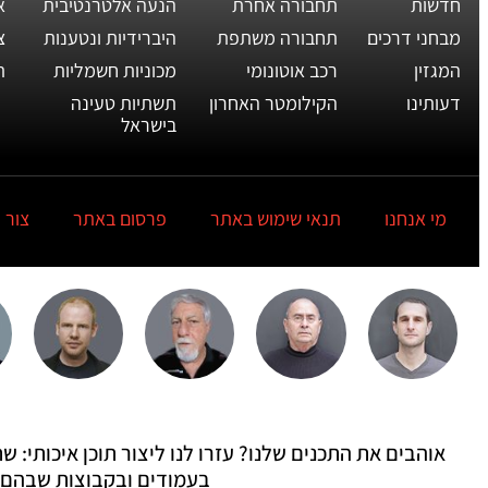
חדשות
תחבורה אחרת
הנעה אלטרנטיבית
א
מבחני דרכים
תחבורה משתפת
היברידיות ונטענות
צ
המגזין
רכב אוטונומי
מכוניות חשמליות
ת
דעותינו
הקילומטר האחרון
תשתיות טעינה
בישראל
מי אנחנו
תנאי שימוש באתר
פרסום באתר
צור 
אוהבים את התכנים שלנו? עזרו לנו ליצור תוכן איכותי:
בעמודים ובקבוצות שבהם 