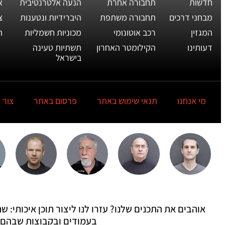
חדשות
תחבורה אחרת
הנעה אלטרנטיבית
א
מבחני דרכים
תחבורה משתפת
היברידיות ונטענות
צ
המגזין
רכב אוטונומי
מכוניות חשמליות
ת
דעותינו
הקילומטר האחרון
תשתיות טעינה
בישראל
מי אנחנו
תנאי שימוש באתר
פרסום באתר
צור 
אוהבים את התכנים שלנו? עזרו לנו ליצור תוכן איכותי:
בעמודים ובקבוצות שבהם 