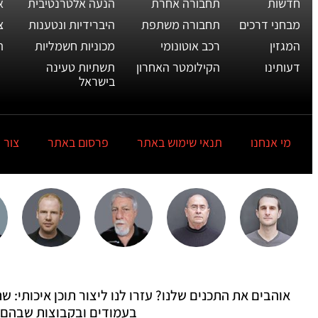
חדשות
תחבורה אחרת
הנעה אלטרנטיבית
א
מבחני דרכים
תחבורה משתפת
היברידיות ונטענות
צ
המגזין
רכב אוטונומי
מכוניות חשמליות
ת
דעותינו
הקילומטר האחרון
תשתיות טעינה
בישראל
מי אנחנו
תנאי שימוש באתר
פרסום באתר
צור 
אוהבים את התכנים שלנו? עזרו לנו ליצור תוכן איכותי:
בעמודים ובקבוצות שבהם 