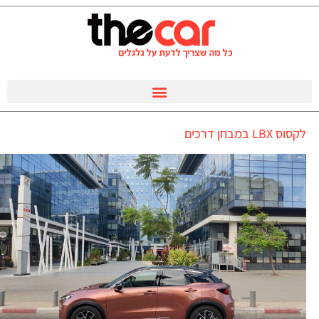
לקסוס LBX במבחן דרכים