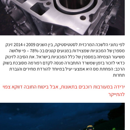
לפי נתוני הלשכה המרכזית לסטטיסטיקה, בין השנים 2009 ו-2014 זינק
מספרן של המכוניות שמצוידות במנועים קטנים בכ-78% – פי שלושה
משיעור הצמיחה במספרן של כלל המכוניות בישראל. את הסיבה לזינוק
כדאי לזכור בזמן שמשרד התחבורה מנסה לקדם רפורמה מסובכת בשוק
הרכב: הפחתת מס היא אמצעי יעיל במיוחד להורדת מחירים והגברת
תחרות
ירידה במעורבות רוכבים בתאונות, אבל ביטוח החובה דווקא צפוי
להתייקר