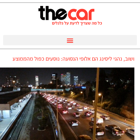
ושוב, נהגי ליסינג הם אלופי הנסועה: נוסעים כפול מהממוצע