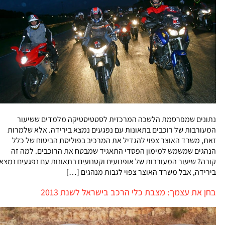
נתונים שמפרסמת הלשכה המרכזית לסטטיסטיקה מלמדים ששיעור
המעורבות של רוכבים בתאונות עם נפגעים נמצא בירידה. אלא שלמרות
זאת, משרד האוצר צפוי להגדיל את המרכיב בפוליסת הביטוח של כלל
הנהגים שמשמש למימון הפסדי התאגיד שמבטח את הרוכבים. למה זה
קורה? שיעור המעורבות של אופנועים וקטנועים בתאונות עם נפגעים נמצא
בירידה, אבל משרד האוצר צפוי לגבות מנהגים […]
בחן את עצמך: מצבת כלי הרכב בישראל לשנת 2013