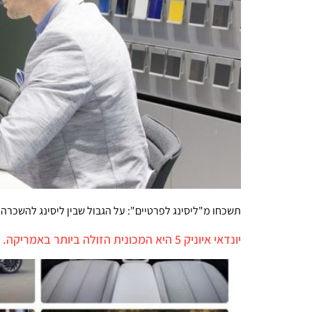
תשכחו מ"ליסינג לפרטיים": על הגבול שבין ליסינג להשכרה י
יונדאי איוניק 5 היא המכונית הזולה ביותר באמריקה. בישראל היא עולה רבע מיליון שקלים