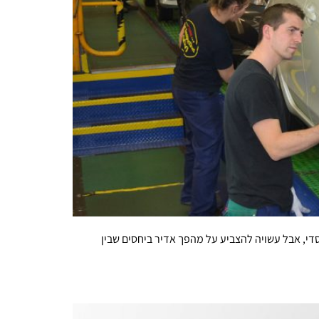
ייארך 2-3 שנים. התוכנית מיועדת בעיקר לשוק המוסדי, אבל עשויה להצביע על מהפך אדיר ביחסים שבין