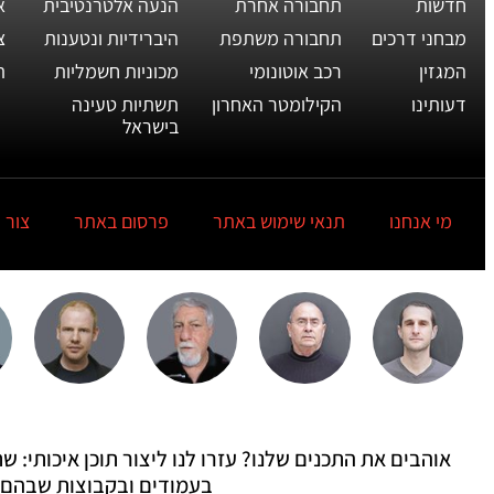
חדשות
תחבורה אחרת
הנעה אלטרנטיבית
א
מבחני דרכים
תחבורה משתפת
היברידיות ונטענות
צ
המגזין
רכב אוטונומי
מכוניות חשמליות
ת
דעותינו
הקילומטר האחרון
תשתיות טעינה
בישראל
מי אנחנו
תנאי שימוש באתר
פרסום באתר
צור 
אוהבים את התכנים שלנו? עזרו לנו ליצור תוכן איכותי:
בעמודים ובקבוצות שבהם 