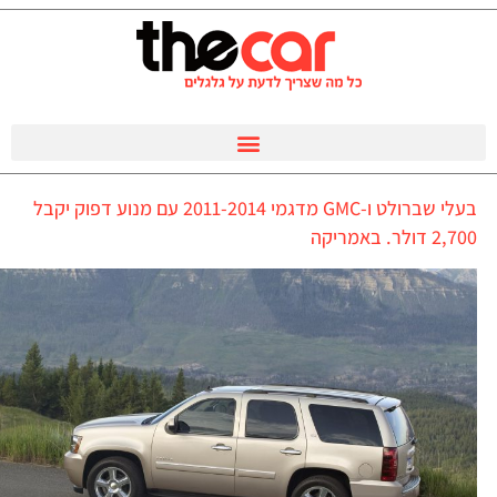
בעלי שברולט ו-GMC מדגמי 2011-2014 עם מנוע דפוק יקבל
2,700 דולר. באמריקה