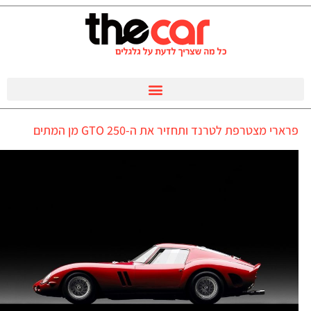
פרארי מצטרפת לטרנד ותחזיר את ה-250 GTO מן המתים