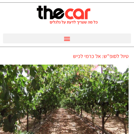
טיול לסופ"ש: אל כרמי לכיש