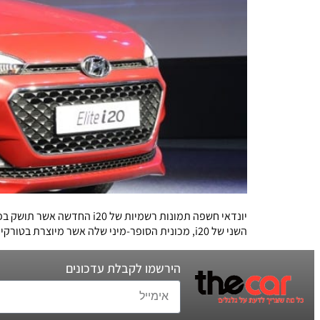
השני של i20, מכונית הסופר-מיני שלה אשר מיוצרת בטורקיה. i20 היא אחת המכוניות החשובות ביותר עבור יונדאי באירופה, והנמכרת ביותר בפלח השוק שלה בישראל. המכונית, אשר עוצבה […]
הירשמו לקבלת עדכונים