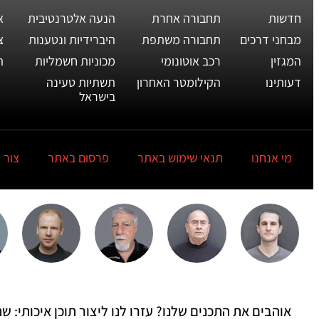
חדשות
תחבורה אחרת
הנעה אלטרנטיבית
א
מבחני דרכים
תחבורה משתפת
היברידיות ונטענות
צ
המגזין
רכב אוטונומי
מכוניות חשמליות
ת
דעותינו
הקילומטר האחרון
תשתיות טעינה
בישראל
מי אנחנו
תנאי שימוש באתר
פרסום באתר
צור 
אוהבים את התכנים שלנו? עזרו לנו ליצור תוכן איכותי: