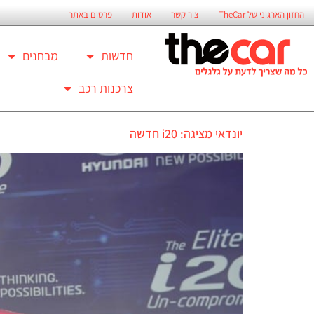
החזון הארגוני של TheCar
צור קשר
אודות
פרסום באתר
חדשות
מבחנים
צרכנות רכב
יונדאי מציגה: i20 חדשה