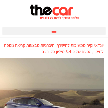
יונדאי וקיה ממשיכות להישרף: היצרניות מבצעות קריאה נוספת
לתיקון, הפעם של כ-3.4 מיליון כלי רכב