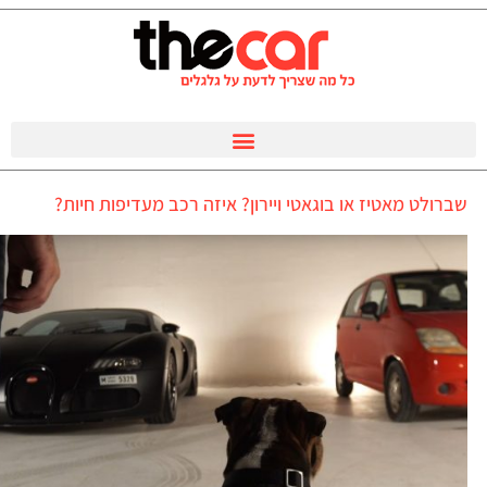
שברולט מאטיז או בוגאטי ויירון? איזה רכב מעדיפות חיות?