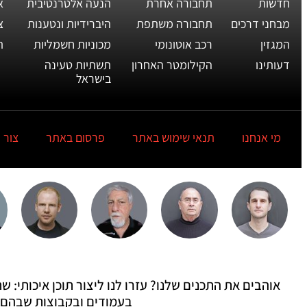
חדשות
תחבורה אחרת
הנעה אלטרנטיבית
א
מבחני דרכים
תחבורה משתפת
היברידיות ונטענות
צ
המגזין
רכב אוטונומי
מכוניות חשמליות
ת
דעותינו
הקילומטר האחרון
תשתיות טעינה
בישראל
מי אנחנו
תנאי שימוש באתר
פרסום באתר
צור 
אוהבים את התכנים שלנו? עזרו לנו ליצור תוכן איכותי:
בעמודים ובקבוצות שבהם 