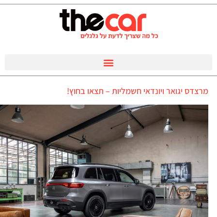
מרצדס יגואר ויונדאי חשמליות – תצאו בחוץ!