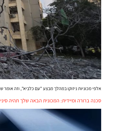
אלפי מכוניות ניזוקו במהלך מבצע "עם כלביא", וזה אומר 
סכנה ברורה ומיידית: המכונית הבאה שלך תהיה סיני