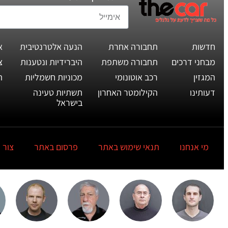
חדשות
תחבורה אחרת
הנעה אלטרנטיבית
א
מבחני דרכים
תחבורה משתפת
היברידיות ונטענות
צ
המגזין
רכב אוטונומי
מכוניות חשמליות
ת
דעותינו
הקילומטר האחרון
תשתיות טעינה
בישראל
מי אנחנו
תנאי שימוש באתר
פרסום באתר
צור 