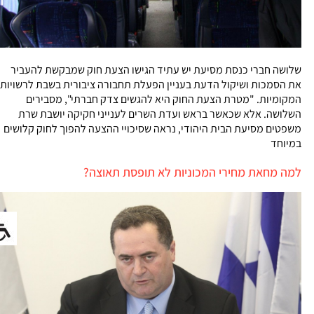
שלושה חברי כנסת מסיעת יש עתיד הגישו הצעת חוק שמבקשת להעביר
את הסמכות ושיקול הדעת בעניין הפעלת תחבורה ציבורית בשבת לרשויות
המקומיות. "מטרת הצעת החוק היא להגשים צדק חברתי", מסבירים
השלושה. אלא שכאשר בראש ועדת השרים לענייני חקיקה יושבת שרת
משפטים מסיעת הבית היהודי, נראה שסיכויי ההצעה להפוך לחוק קלושים
במיוחד
למה מחאת מחירי המכוניות לא תופסת תאוצה?