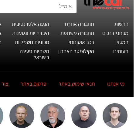
חדשות
תחבורה אחרת
הנעה אלטרנטיבית
א
מבחני דרכים
תחבורה משתפת
היברידיות ונטענות
צ
המגזין
רכב אוטונומי
מכוניות חשמליות
ת
דעותינו
הקילומטר האחרון
תשתיות טעינה
בישראל
מי אנחנו
תנאי שימוש באתר
פרסום באתר
צור 