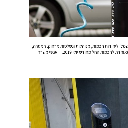
לי ליחידות חכמות, מנוהלות ונשלטות מרחוק. המטרה,
בין השאר, היא לאפשר שימוש יעיל וזול בחשמל מרשת החשמל הלאומית. התוכנית היא להפוך את כל עמדות הטעינה ברחבי הממלכה המאוחדת לחכמות החל מחודש יולי 2019. אנשי משרד