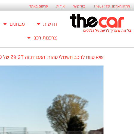
החזון הארגוני של TheCar
צור קשר
אודות
פרסום באתר
חדשות
מבחנים
צרכנות רכב
שיא טווח לרכב חשמלי טהור: האם דנזה Z9 GT של BYD היא באמת אלופת העולם החדשה?