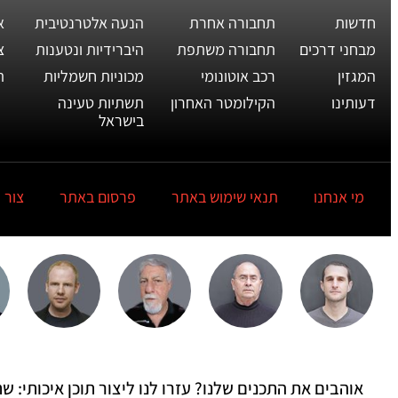
חדשות
תחבורה אחרת
הנעה אלטרנטיבית
א
מבחני דרכים
תחבורה משתפת
היברידיות ונטענות
צ
המגזין
רכב אוטונומי
מכוניות חשמליות
ת
דעותינו
הקילומטר האחרון
תשתיות טעינה
בישראל
מי אנחנו
תנאי שימוש באתר
פרסום באתר
צור 
אוהבים את התכנים שלנו? עזרו לנו ליצור תוכן איכותי: