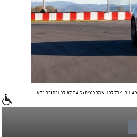
החשמלי נאבקות לחצות את קו ה-600 ק"מ טווח מטילה BYD הסינית פצצה טכנולוגית ומבטיחה 1,036 ק"מ בין טעינות. אבל לפני שמתכננים נסיעה לאילת ובחזרה כדאי