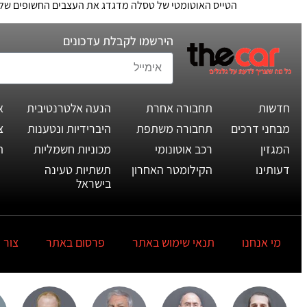
הטייס האוטומטי של טסלה מדגדג את העצבים החשופים של המ
הירשמו לקבלת עדכונים
חדשות
תחבורה אחרת
הנעה אלטרנטיבית
א
מבחני דרכים
תחבורה משתפת
היברידיות ונטענות
צ
המגזין
רכב אוטונומי
מכוניות חשמליות
ת
דעותינו
הקילומטר האחרון
תשתיות טעינה
בישראל
מי אנחנו
תנאי שימוש באתר
פרסום באתר
צור 