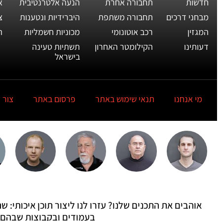
חדשות
תחבורה אחרת
הנעה אלטרנטיבית
א
מבחני דרכים
תחבורה משתפת
היברידיות ונטענות
צ
המגזין
רכב אוטונומי
מכוניות חשמליות
ת
דעותינו
הקילומטר האחרון
תשתיות טעינה
בישראל
מי אנחנו
תנאי שימוש באתר
פרסום באתר
צור 
אוהבים את התכנים שלנו? עזרו לנו ליצור תוכן איכותי:
בעמודים ובקבוצות שבהם 