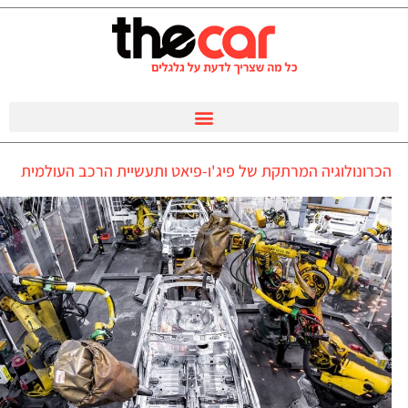
הכרונולוגיה המרתקת של פיג'ו-פיאט ותעשיית הרכב העולמית