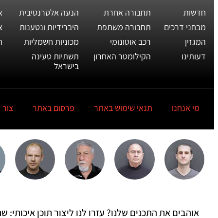
חדשות
תחבורה אחרת
הנעה אלטרנטיבית
א
מבחני דרכים
תחבורה משתפת
היברידיות ונטענות
צ
המגזין
רכב אוטונומי
מכוניות חשמליות
ת
דעותינו
הקילומטר האחרון
תשתיות טעינה
בישראל
מי אנחנו
תנאי שימוש באתר
פרסום באתר
צור 
אוהבים את התכנים שלנו? עזרו לנו ליצור תוכן איכותי: