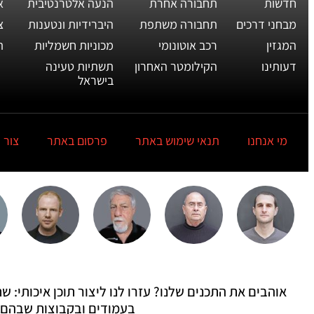
חדשות
תחבורה אחרת
הנעה אלטרנטיבית
א
מבחני דרכים
תחבורה משתפת
היברידיות ונטענות
צ
המגזין
רכב אוטונומי
מכוניות חשמליות
ת
דעותינו
הקילומטר האחרון
תשתיות טעינה
בישראל
מי אנחנו
תנאי שימוש באתר
פרסום באתר
צור 
אוהבים את התכנים שלנו? עזרו לנו ליצור תוכן איכותי:
בעמודים ובקבוצות שבהם 