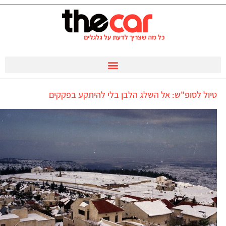
טיול לסופ"ש: אל השלג הלבן בלי להיתקע בפקקים