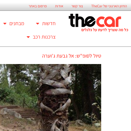
החזון הארגוני של TheCar
צור קשר
אודות
פרסום באתר
חדשות
מבחנים
צרכנות רכב
טיול לסופ"ש: אל גבעת ג'וערה