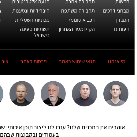
חדשות
תחבורה אחרת
הנעה אלטרנטיבית
א
מבחני דרכים
תחבורה משתפת
היברידיות ונטענות
צ
המגזין
רכב אוטונומי
מכוניות חשמליות
ת
דעותינו
הקילומטר האחרון
תשתיות טעינה
בישראל
מי אנחנו
תנאי שימוש באתר
פרסום באתר
צור 
אוהבים את התכנים שלנו? עזרו לנו ליצור תוכן איכותי:
בעמודים ובקבוצות שבהם 