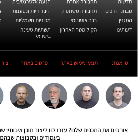
חדשות
תחבורה אחרת
הנעה אלטרנטיבית
א
מבחני דרכים
תחבורה משתפת
היברידיות ונטענות
צ
המגזין
רכב אוטונומי
מכוניות חשמליות
ת
דעותינו
הקילומטר האחרון
תשתיות טעינה
בישראל
מי אנחנו
תנאי שימוש באתר
פרסום באתר
צור 
אוהבים את התכנים שלנו? עזרו לנו ליצור תוכן איכותי:
בעמודים ובקבוצות שבהם 