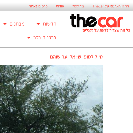
החזון הארגוני של TheCar
צור קשר
אודות
פרסום באתר
חדשות
מבחנים
צרכנות רכב
טיול לסופ"ש: אל יער שוהם