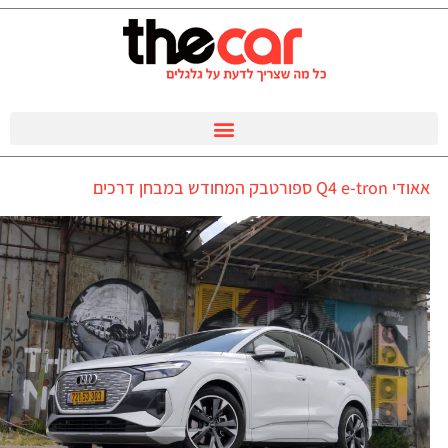
אאודי Q4 e-tron ספורטבק המחודש במבחן דרכים