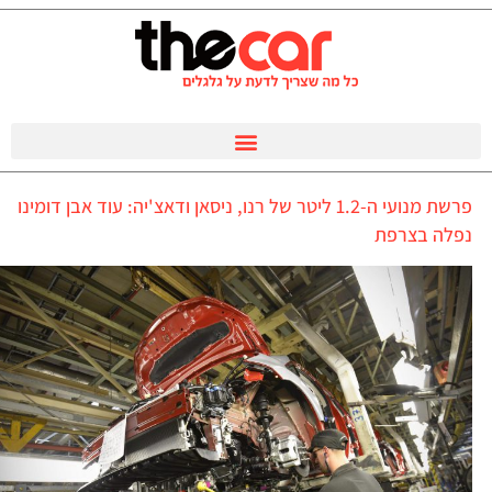
פרשת מנועי ה-1.2 ליטר של רנו, ניסאן ודאצ'יה: עוד אבן דומינו
נפלה בצרפת