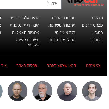
חדשות
תחבורה אחרת
הנעה אלטרנטיבית
א
מבחני דרכים
תחבורה משתפת
היברידיות ונטענות
צ
המגזין
רכב אוטונומי
מכוניות חשמליות
ת
דעותינו
הקילומטר האחרון
תשתיות טעינה
בישראל
מי אנחנו
תנאי שימוש באתר
פרסום באתר
צור 