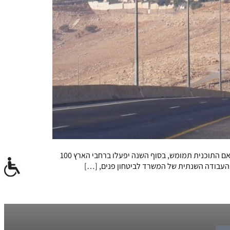
עכשיו זה רשמי: המשרד לביטחון פנים מתכנן להרחיב את מערך האכיפה האלקטרונית, ובכוונתו להציב עוד כ-40 מצלמות עד סוף 2014. אם התוכנית תמומש, בסוף השנה יפעלו ברחבי הארץ 100