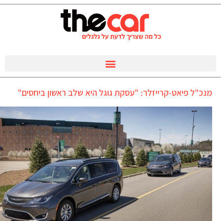
מנכ"ל פיאט-קרייזלר: "עסקת גוגל היא שלב ראשון ביחסים"