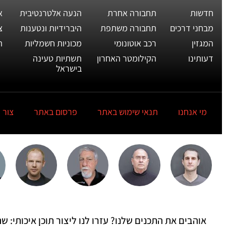
חדשות
תחבורה אחרת
הנעה אלטרנטיבית
א
מבחני דרכים
תחבורה משתפת
היברידיות ונטענות
צ
המגזין
רכב אוטונומי
מכוניות חשמליות
ת
דעותינו
הקילומטר האחרון
תשתיות טעינה
בישראל
מי אנחנו
תנאי שימוש באתר
פרסום באתר
צור 
אוהבים את התכנים שלנו? עזרו לנו ליצור תוכן איכותי: