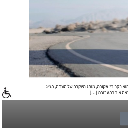
וק באירופה צפוי מתי שהוא בקרוב? אקורה, מותג היוקרה של הונדה, תציג