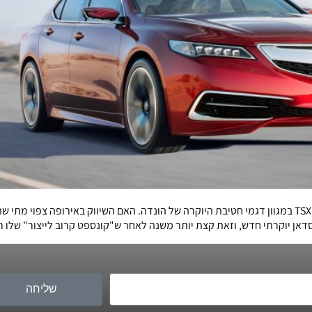
מכונית הסדאן החדשה של אקורה תחליף גם את TL וגם את TSX במגוון דגמי חטיבת היוקרה של הונדה. האם השיו
שליחה