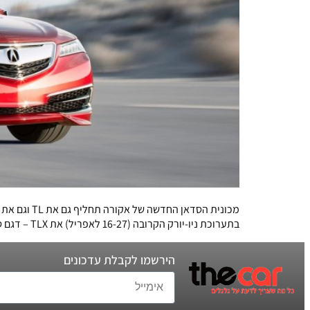
בתערוכת ניו-יורק הקרובה (16-27 לאפריל) את TLX – דגם סדאן יוקרתי חדש, וזאת קצת יותר משנה לאחר ש"קונספט קרוב לייצור" שלו ראה אור בתערוכת […]
הירשמו לקבלת עדכונים