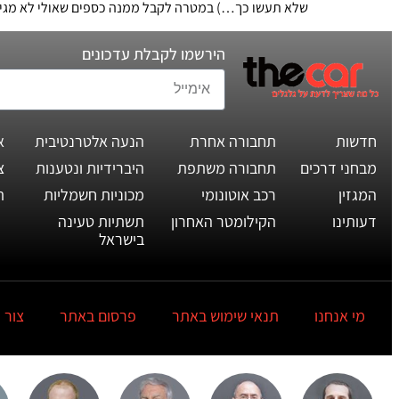
שלא תעשו כך…) במטרה לקבל ממנה כספים שאולי לא מגיעי
הירשמו לקבלת עדכונים
חדשות
תחבורה אחרת
הנעה אלטרנטיבית
א
מבחני דרכים
תחבורה משתפת
היברידיות ונטענות
צ
המגזין
רכב אוטונומי
מכוניות חשמליות
ת
דעותינו
הקילומטר האחרון
תשתיות טעינה
בישראל
מי אנחנו
תנאי שימוש באתר
פרסום באתר
צור 