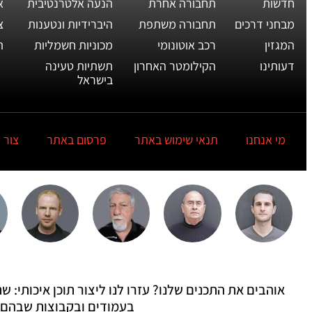
חדשות
תחבורה אחרת
הנעה אלטרנטיבית
א
מבחני דרכים
תחבורה משתפת
היברידיות ונטענות
צ
המגזין
רכב אוטונומי
מכוניות חשמליות
ת
דעותינו
הקילומטר האחרון
תשתיות טעינה
בישראל
מי אנחנו
תנאי שימוש באתר
פרסום באתר
צור 
אוהבים את התכנים שלנו? עזרו לנו ליצור תוכן איכותי:
בעמודים ובקבוצות שבהם 